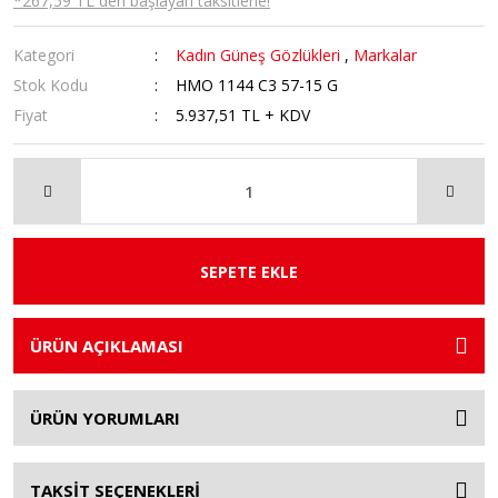
*267,59 TL den başlayan taksitlerle!
Kategori
Kadın Güneş Gözlükleri
,
Markalar
Stok Kodu
HMO 1144 C3 57-15 G
Fiyat
5.937,51 TL + KDV
SEPETE EKLE
ÜRÜN AÇIKLAMASI
ÜRÜN YORUMLARI
TAKSİT SEÇENEKLERİ