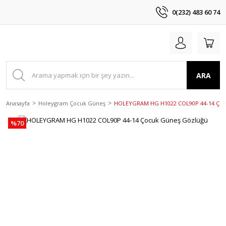
0(232) 483 60 74
ARA
Anasayfa
Holeygram Çocuk Güneş
HOLEYGRAM HG H1022 COL90P 44-14 Çoc
%70