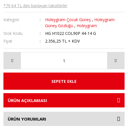
*79,64 TL den başlayan taksitlerle!
Kategori
Holeygram Çocuk Güneş
,
Holeygram
Güneş Gözlüğü
,
Holeygram
Stok Kodu
HG H1022 COL90P 44-14 G
Fiyat
2.356,25 TL + KDV
SEPETE EKLE
ÜRÜN AÇIKLAMASI
ÜRÜN YORUMLARI