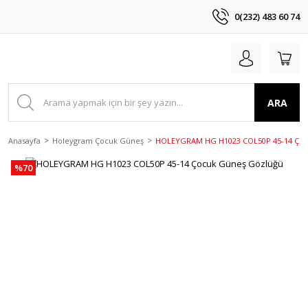
0(232) 483 60 74
ARA
Anasayfa
Holeygram Çocuk Güneş
HOLEYGRAM HG H1023 COL50P 45-14 Çoc
%70