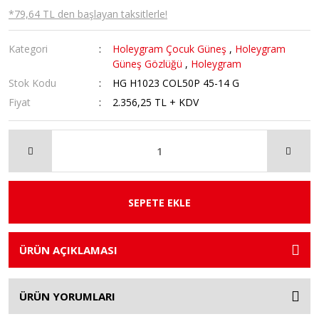
*79,64 TL den başlayan taksitlerle!
Kategori
Holeygram Çocuk Güneş
,
Holeygram
Güneş Gözlüğü
,
Holeygram
Stok Kodu
HG H1023 COL50P 45-14 G
Fiyat
2.356,25 TL + KDV
SEPETE EKLE
ÜRÜN AÇIKLAMASI
ÜRÜN YORUMLARI