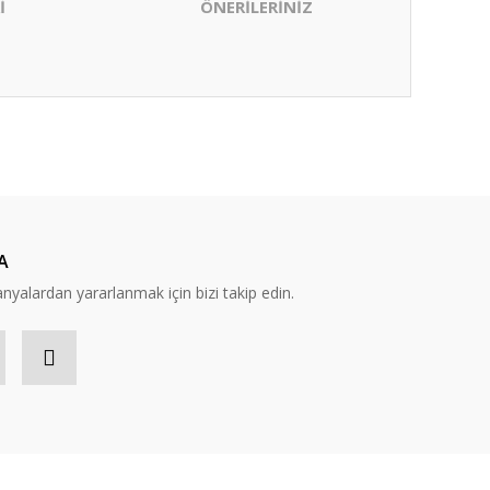
İ
ÖNERİLERİNİZ
ıza iletebilirsiniz.
A
yalardan yararlanmak için bizi takip edin.