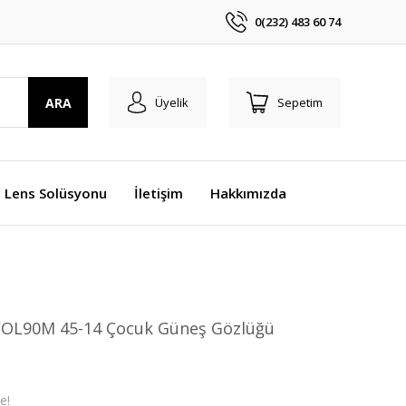
0(232) 483 60 74
ARA
Üyelik
Sepetim
Lens Solüsyonu
İletişim
Hakkımızda
OL90M 45-14 Çocuk Güneş Gözlüğü
e!