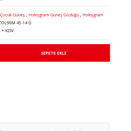
 Çocuk Güneş
,
Holeygram Güneş Gözlüğü
,
Holeygram
COL90M 45-14 G
L + KDV
SEPETE EKLE