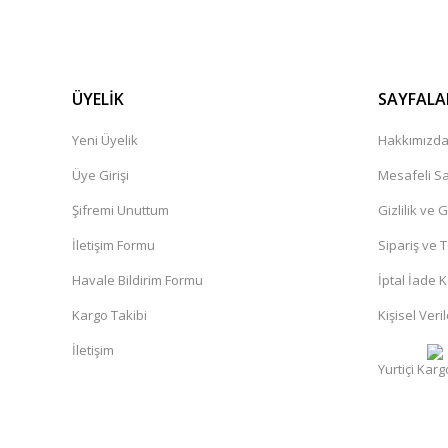
ÜYELİK
SAYFALA
Yeni Üyelik
Hakkımızd
Üye Girişi
Mesafeli Sa
Şifremi Unuttum
Gizlilik ve 
İletişim Formu
Sipariş ve 
Havale Bildirim Formu
İptal İade K
Kargo Takibi
Kişisel Veril
İletişim
Yurtiçi Karg