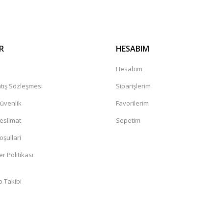
R
HESABIM
a
Hesabım
tış Sözleşmesi
Siparişlerim
Güvenlik
Favorilerim
Teslimat
Sepetim
oşullari
er Politikası
o Takibi