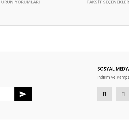
ÜRÜN YORUMLARI
TAKSİT SEÇENEKLER
er konularda yetersiz gördüğünüz noktaları öneri formunu kullanarak tarafım
Bu ürüne ilk yorumu siz yapın!
Yorum Yaz
SOSYAL MEDY
İndirim ve Kampan
Gönder