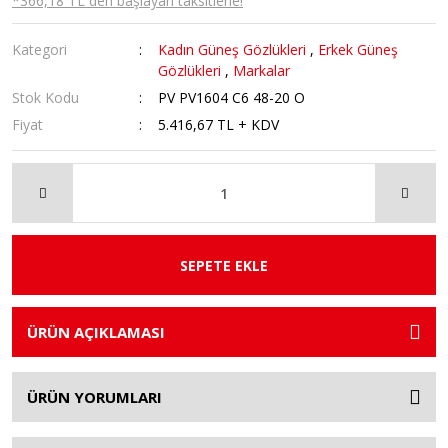
*366,18 TL den başlayan taksitlerle!
Kategori
Kadın Güneş Gözlükleri
,
Erkek Güneş
Gözlükleri
,
Markalar
Stok Kodu
PV PV1604 C6 48-20 O
Fiyat
5.416,67 TL + KDV
SEPETE EKLE
ÜRÜN AÇIKLAMASI
ÜRÜN YORUMLARI