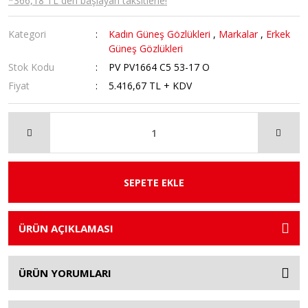
*366,18 TL den başlayan taksitlerle!
Kategori
Kadın Güneş Gözlükleri
,
Markalar
,
Erkek
Güneş Gözlükleri
Stok Kodu
PV PV1664 C5 53-17 O
Fiyat
5.416,67 TL + KDV
SEPETE EKLE
ÜRÜN AÇIKLAMASI
ÜRÜN YORUMLARI