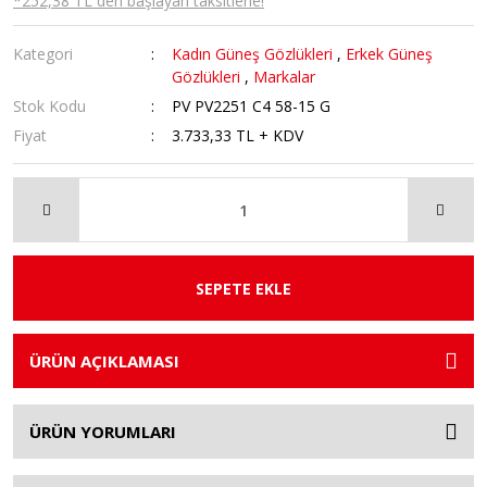
*252,38 TL den başlayan taksitlerle!
Kategori
Kadın Güneş Gözlükleri
,
Erkek Güneş
Gözlükleri
,
Markalar
Stok Kodu
PV PV2251 C4 58-15 G
Fiyat
3.733,33 TL + KDV
SEPETE EKLE
ÜRÜN AÇIKLAMASI
ÜRÜN YORUMLARI