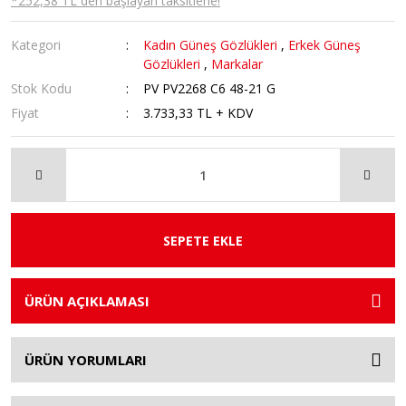
*252,38 TL den başlayan taksitlerle!
Kategori
Kadın Güneş Gözlükleri
,
Erkek Güneş
Gözlükleri
,
Markalar
Stok Kodu
PV PV2268 C6 48-21 G
Fiyat
3.733,33 TL + KDV
SEPETE EKLE
ÜRÜN AÇIKLAMASI
ÜRÜN YORUMLARI