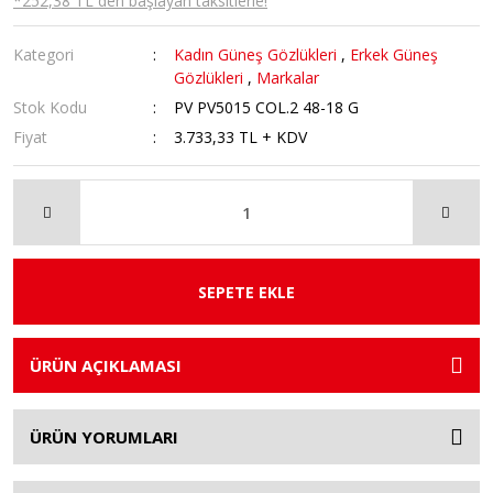
*252,38 TL den başlayan taksitlerle!
Kategori
Kadın Güneş Gözlükleri
,
Erkek Güneş
Gözlükleri
,
Markalar
Stok Kodu
PV PV5015 COL.2 48-18 G
Fiyat
3.733,33 TL + KDV
SEPETE EKLE
ÜRÜN AÇIKLAMASI
ÜRÜN YORUMLARI