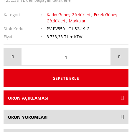
*252,38 TL den başlayan taksitlerle!
Kategori
Kadın Güneş Gözlükleri
,
Erkek Güneş
Gözlükleri
,
Markalar
Stok Kodu
PV PV5501 C1 52-19 G
Fiyat
3.733,33 TL + KDV
SEPETE EKLE
ÜRÜN AÇIKLAMASI
ÜRÜN YORUMLARI