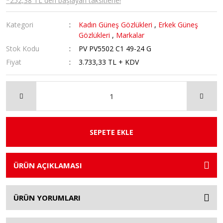
*252,38 TL den başlayan taksitlerle!
Kategori
Kadın Güneş Gözlükleri
,
Erkek Güneş
Gözlükleri
,
Markalar
Stok Kodu
PV PV5502 C1 49-24 G
Fiyat
3.733,33 TL + KDV
SEPETE EKLE
ÜRÜN AÇIKLAMASI
ÜRÜN YORUMLARI