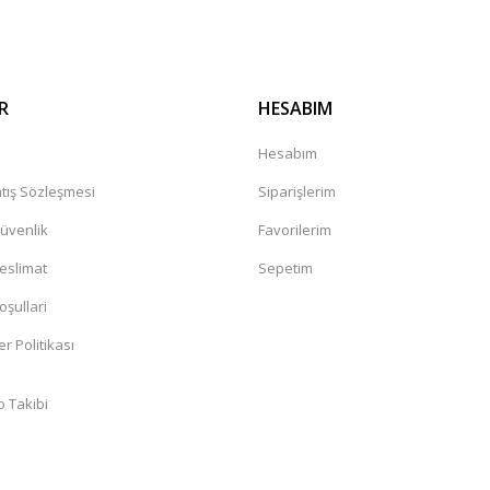
R
HESABIM
a
Hesabım
tış Sözleşmesi
Siparişlerim
Güvenlik
Favorilerim
Teslimat
Sepetim
oşullari
er Politikası
o Takibi