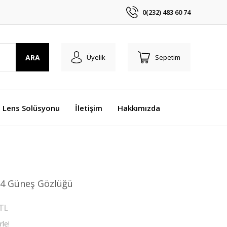
0(232) 483 60 74
ARA
Üyelik
Sepetim
Lens Solüsyonu
İletişim
Hakkımızda
-24 Güneş Gözlüğü
 TL
le!