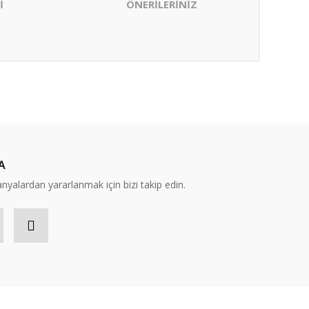
İ
ÖNERİLERİNİZ
ıza iletebilirsiniz.
A
yalardan yararlanmak için bizi takip edin.