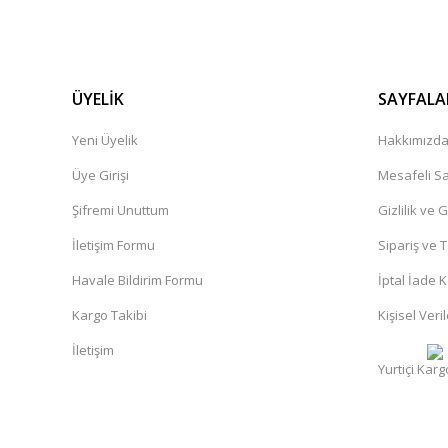
ÜYELİK
SAYFALA
Yeni Üyelik
Hakkımızd
Üye Girişi
Mesafeli Sa
Şifremi Unuttum
Gizlilik ve 
İletişim Formu
Sipariş ve 
Havale Bildirim Formu
İptal İade K
Kargo Takibi
Kişisel Veril
İletişim
Yurtiçi Karg