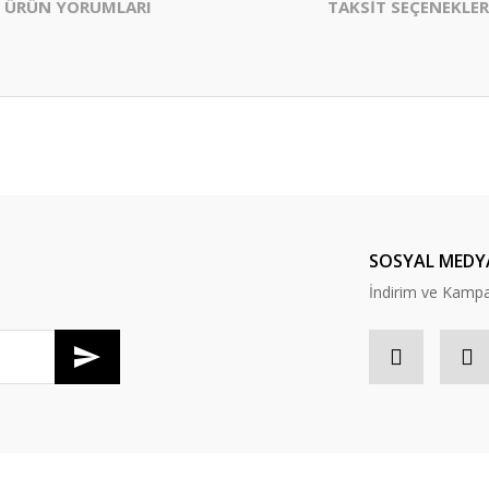
ÜRÜN YORUMLARI
TAKSİT SEÇENEKLER
er konularda yetersiz gördüğünüz noktaları öneri formunu kullanarak tarafım
Bu ürüne ilk yorumu siz yapın!
Yorum Yaz
SOSYAL MEDY
İndirim ve Kampan
Gönder