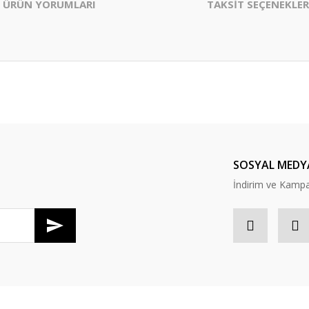
ÜRÜN YORUMLARI
TAKSİT SEÇENEKLER
er konularda yetersiz gördüğünüz noktaları öneri formunu kullanarak tarafım
Bu ürüne ilk yorumu siz yapın!
Yorum Yaz
SOSYAL MEDY
İndirim ve Kampan
Gönder