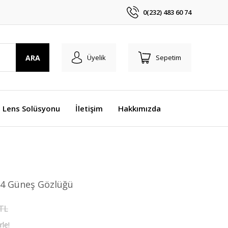
0(232) 483 60 74
ARA
Üyelik
Sepetim
Lens Solüsyonu
İletişim
Hakkımızda
-14 Güneş Gözlüğü
 TL
le!