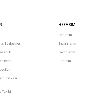
R
HESABIM
a
Hesabım
tış Sözleşmesi
Siparişlerim
Güvenlik
Favorilerim
Teslimat
Sepetim
oşullari
er Politikası
o Takibi