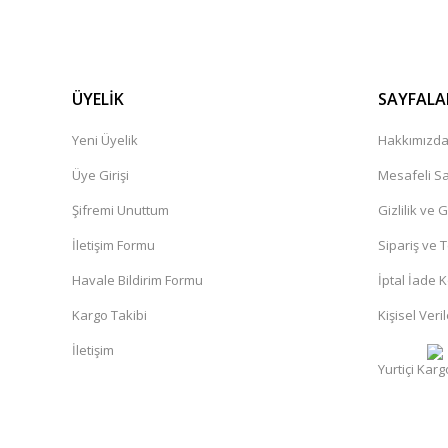
ÜYELİK
SAYFALA
Yeni Üyelik
Hakkımızd
Üye Girişi
Mesafeli Sa
Şifremi Unuttum
Gizlilik ve 
İletişim Formu
Sipariş ve 
Havale Bildirim Formu
İptal İade K
Kargo Takibi
Kişisel Veril
İletişim
Yurtiçi Karg