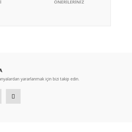
İ
ÖNERİLERİNİZ
ıza iletebilirsiniz.
A
yalardan yararlanmak için bizi takip edin.