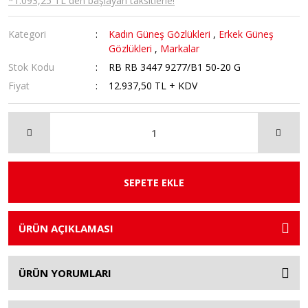
*1.093,25 TL den başlayan taksitlerle!
Kategori
Kadın Güneş Gözlükleri
,
Erkek Güneş
Gözlükleri
,
Markalar
Stok Kodu
RB RB 3447 9277/B1 50-20 G
Fiyat
12.937,50 TL + KDV
SEPETE EKLE
ÜRÜN AÇIKLAMASI
ÜRÜN YORUMLARI