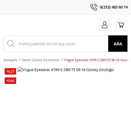
0(232) 483 60 74
ARA
Anasayfa
Kadın Güneş Gözlükleri
Vogue Eyewear 4199-S 280/73 58-16 Güneş
%27
YENİ