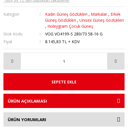
*669,99 TL den başlayan taksitlerle!
Kategori
Kadın Güneş Gözlükleri
,
Markalar
,
Erkek
Güneş Gözlükleri
,
Unisex Güneş Gözlükleri
,
Holeygram Çocuk Güneş
Stok Kodu
VOG VO4199-S 280/73 58-16 G
Fiyat
8.145,83 TL + KDV
SEPETE EKLE
ÜRÜN AÇIKLAMASI
ÜRÜN YORUMLARI